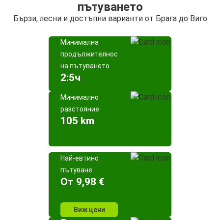
пътуването
Бързи, лесни и достъпни варианти от Брага до Виго
Минимална
продължителност
на пътуването
2:5ч
Минимално
разстояние
105 km
Най-евтино
пътуване
Oт 9,98 €
Виж цени