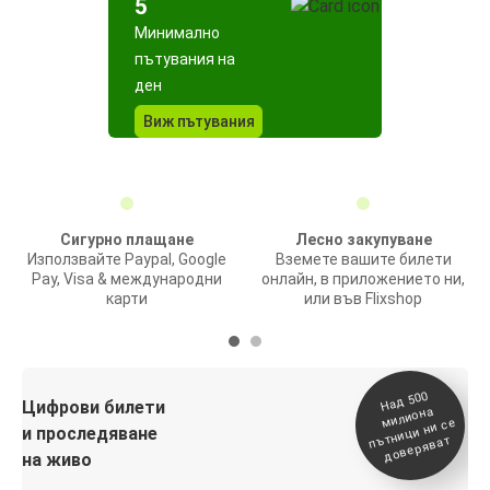
5
Минимално
пътувания на
ден
Виж пътувания
Сигурно плащане
Лесно закупуване
Използвайте Paypal, Google
Вземете вашите билети
Pay, Visa & международни
онлайн, в приложението ни,
карти
или във Flixshop
На
д 500
п
Цифрови билети
милиона
ътници ни се
и проследяване
доверяват
на живо