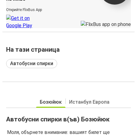
Открийте FlixBus App
На тази страница
Автобусни спирки
Бозюйюк
Истанбул Европа
Автобусни спирки в(ъв) Бозюйюк
Моля, обърнете внимание: вашият билет ще