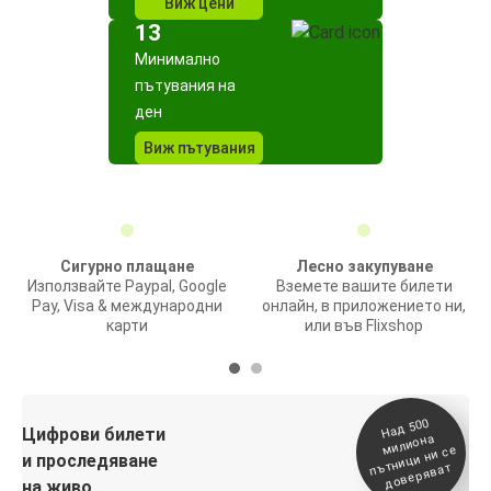
Виж цени
13
Минимално
пътувания на
ден
Виж пътувания
Сигурно плащане
Лесно закупуване
Използвайте Paypal, Google
Вземете вашите билети
Pay, Visa & международни
онлайн, в приложението ни,
карти
или във Flixshop
На
д 500
п
Цифрови билети
милиона
ътници ни се
и проследяване
доверяват
на живо