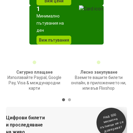
Виж цени
1
Минимално
пътувания на
ден
Виж пътувания
Сигурно плащане
Лесно закупуване
Използвайте Paypal, Google
Вземете вашите билети
Pay, Visa & международни
онлайн, в приложението ни,
карти
или във Flixshop
На
д 500
п
Цифрови билети
милиона
ътници ни се
и проследяване
доверяват
на живо