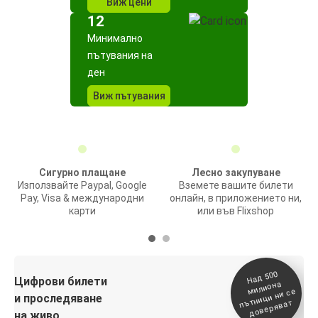
Виж цени
12
Минимално
пътувания на
ден
Виж пътувания
Сигурно плащане
Лесно закупуване
Използвайте Paypal, Google
Вземете вашите билети
Pay, Visa & международни
онлайн, в приложението ни,
карти
или във Flixshop
На
д 500
п
Цифрови билети
милиона
ътници ни се
и проследяване
доверяват
на живо