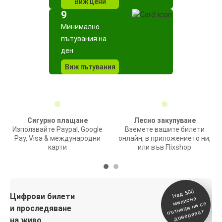
Виж цени
9
Минимално
пътувания на
ден
Виж пътувания
Сигурно плащане
Лесно закупуване
Използвайте Paypal, Google
Вземете вашите билети
Pay, Visa & международни
онлайн, в приложението ни,
карти
или във Flixshop
На
д 500
п
Цифрови билети
милиона
ътници ни се
и проследяване
доверяват
на живо