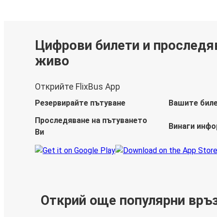
Цифрови билети и проследя
живо
Открийте FlixBus App
Резервирайте пътуване
Вашите бил
Проследяване на пътуването
Винаги инф
Ви
Открий още популярни връ