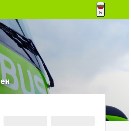
Б
вен