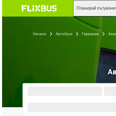
Планирай пътуванет
Начало
Автобуси
Германия
Аах
Ав