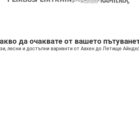
акво да очаквате от вашето пътуване
зи, лесни и достъпни варианти от Аахен до Летище Айндх