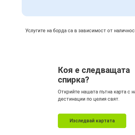
Услугите на борда са в зависимост от налично
Коя е следващата
спирка?
Открийте нашата пътна карта с н
дестинации по целия свят.
Изследвай картата