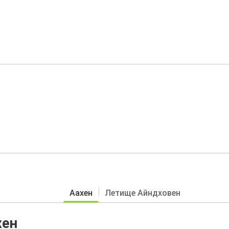
Аахен
Летище Айндховен
хен