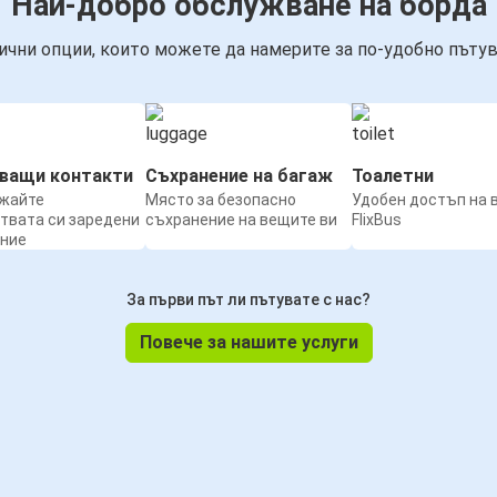
Най-добро обслужване на борда
ични опции, които можете да намерите за по-удобно пътув
нващи контакти
Съхранение на багаж
Тоалетни
жайте
Място за безопасно
Удобен достъп на 
твата си заредени
съхранение на вещите ви
FlixBus
ение
За първи път ли пътувате с нас?
Повече за нашите услуги