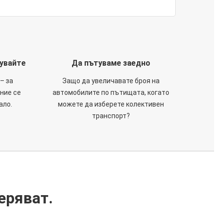
тувайте
Да пътуваме заедно
– за
Защо да увеличавате броя на
 ние се
автомобилите по пътищата, когато
ало.
можете да изберете колективен
транспорт?
еряват.