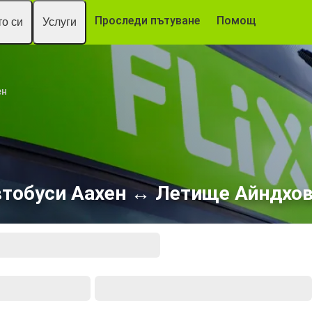
Проследи пътуване
Помощ
о си
Услуги
ен
тобуси Аахен ↔ Летище Айндхо