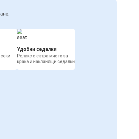
ане:
Удобни седалки
всеки
Релакс с ектра място за
крака и накланящи седалки