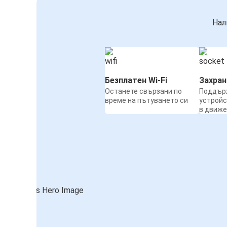
Нал
Безплатен Wi-Fi
Захра
Останете свързани по
Поддър
време на пътуването си
устройс
в движ