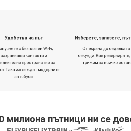
Удобства на път
Изберете, запазете, пъ
зпуснете с безплатен Wi-Fi,
От екрана до седалката 
захранващи контакти и
секунди. Вие резервирате,
ълнително пространство за
грижим за всичко остан
та. Така изглеждат модерните
автобуси.
0 милиона пътници ни се дов