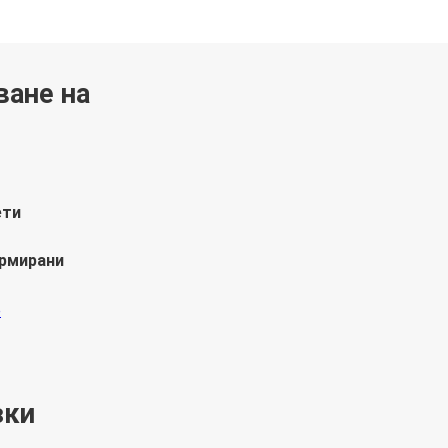
ване на
ети
ормирани
зки