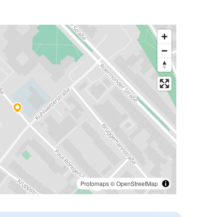
Protomaps
©
OpenStreetMap