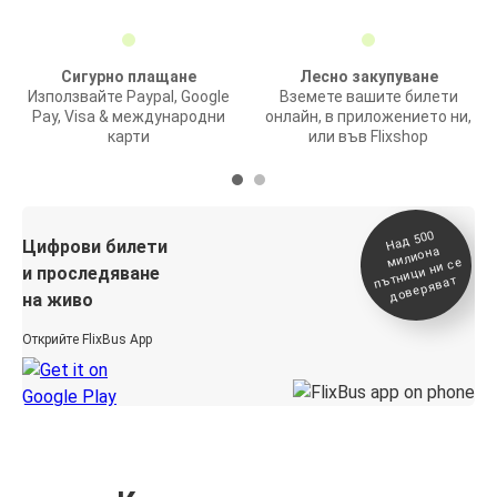
Сигурно плащане
Лесно закупуване
Използвайте Paypal, Google
Вземете вашите билети
Pay, Visa & международни
онлайн, в приложението ни,
карти
или във Flixshop
На
д 500
п
Цифрови билети
милиона
ътници ни се
и проследяване
доверяват
на живо
Открийте FlixBus App