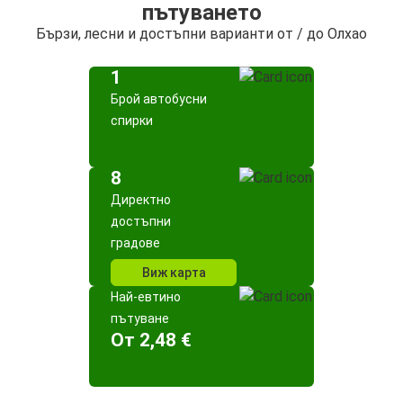
пътуването
Бързи, лесни и достъпни варианти от / до Олхао
1
Брой автобусни
спирки
8
Директно
достъпни
градове
Виж карта
Най-евтино
пътуване
Oт 2,48 €