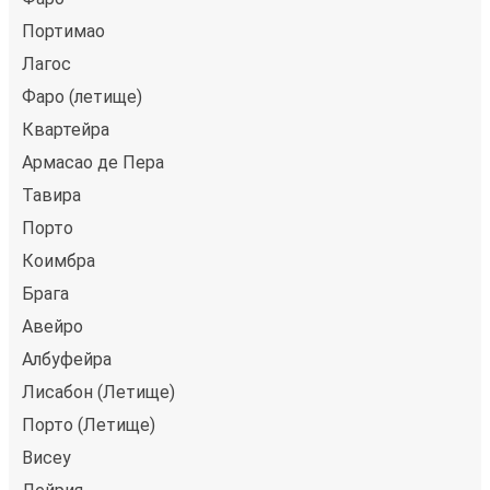
Портимао
Лагос
Фаро (летище)
Квартейра
Армасао де Пера
Тавира
Порто
Коимбра
Брага
Авейро
Албуфейра
Лисабон (Летище)
Порто (Летище)
Висеу