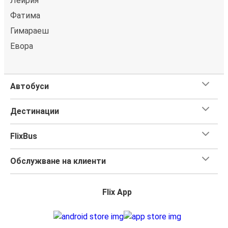
Лейрия
Фатима
Гимараеш
Евора
Автобуси
Дестинации
FlixBus
Обслужване на клиенти
Flix App