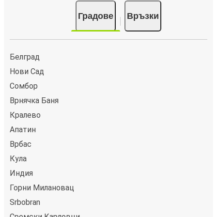
Градове
Връзки
Белград
Нови Сад
Сомбор
Врнячка Баня
Кралево
Апатин
Врбас
Кула
Индия
Горни Милановац
Srbobran
Сремски Карловци