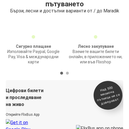
пътуването
Бързи, лесни и достъпни варианти от / до Maradik
Сигурно плащане
Лесно закупуване
Използвайте Paypal, Google
Вземете вашите билети
Pay, Visa & международни
онлайн, в приложението ни,
карти
или във Flixshop
На
д 500
п
Цифрови билети
милиона
ътници ни се
и проследяване
доверяват
на живо
Открийте FlixBus App