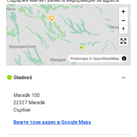
съдържа най-актуалната информация за адреса.
Protomaps
©
OpenStreetMap
Gladnoš
Maradik 100
22327 Maradik
Сърбия
Вижте този адрес в Google Maps