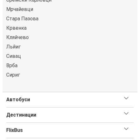
Мрчайевци
Стара Пазова
Крвенка
Кляйчево
Льйиг
Сивац
Врба
Сириг
Автобуси
Дестинации
FlixBus