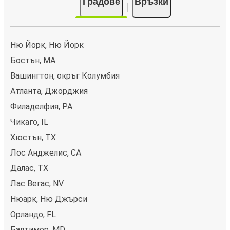
Градове
Връзки
Ню Йорк, Ню Йорк
Бостън, MA
Вашингтон, окръг Колумбия
Атланта, Джорджия
Филаделфия, PA
Чикаго, IL
Хюстън, TX
Лос Анджелис, CA
Далас, TX
Лас Вегас, NV
Нюарк, Ню Джърси
Орландо, FL
Балтимор, MD