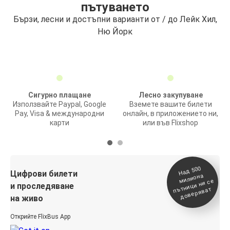
пътуването
Бързи, лесни и достъпни варианти от / до Лейк Хил,
Ню Йорк
Сигурно плащане
Лесно закупуване
Използвайте Paypal, Google
Вземете вашите билети
Pay, Visa & международни
онлайн, в приложението ни,
карти
или във Flixshop
На
д 500
п
Цифрови билети
милиона
ътници ни се
и проследяване
доверяват
на живо
Открийте FlixBus App