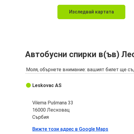
Изследвай картата
Автобусни спирки в(ъв) Ле
Моля, обърнете внимание: вашият билет ще съ
Leskovac AS
Vilema Pušmana 33
16000 Лесковац
Сърбия
Вижте този адрес в Google Maps