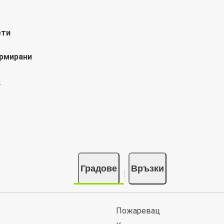
ети
ормирани
Градове
Връзки
Пожаревац