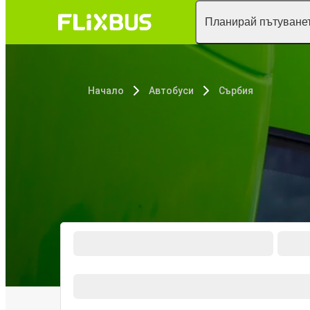
Планирай пътуванет
Начало
Автобуси
Сърбия