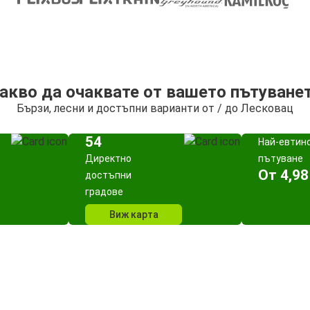
акво да очаквате от вашето пътуване
Бързи, лесни и достъпни варианти от / до Лесковац
54
Най-евтин
Директно
пътуване
Oт 4,98
достъпни
градове
Виж карта