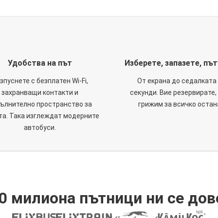
Удобства на път
Изберете, запазете, пъ
зпуснете с безплатен Wi-Fi,
От екрана до седалката 
захранващи контакти и
секунди. Вие резервирате,
ълнително пространство за
грижим за всичко остан
та. Така изглеждат модерните
автобуси.
0 милиона пътници ни се дов