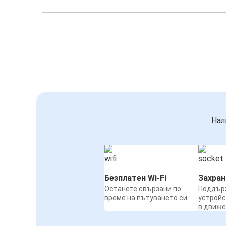
Нал
Безплатен Wi-Fi
Захра
Останете свързани по
Поддър
време на пътуването си
устройс
в движ