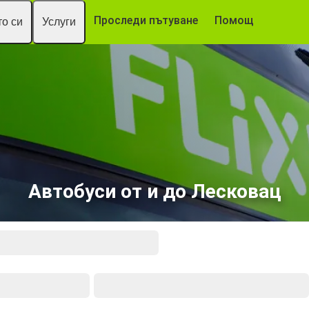
Проследи пътуване
Помощ
о си
Услуги
Автобуси от и до Лесковац