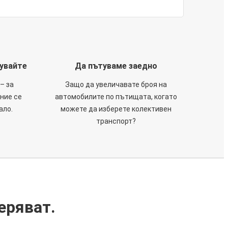
тувайте
Да пътуваме заедно
– за
Защо да увеличавате броя на
 ние се
автомобилите по пътищата, когато
ало.
можете да изберете колективен
транспорт?
еряват.