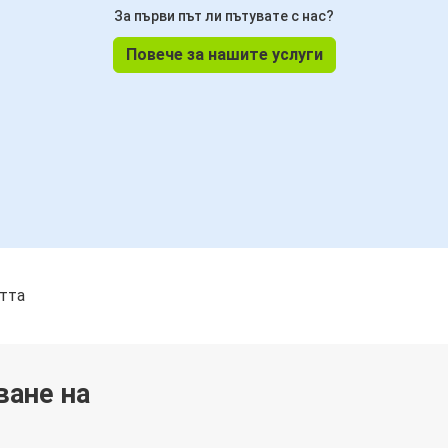
За първи път ли пътувате с нас?
Повече за нашите услуги
стта
ване на