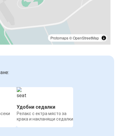
Protomaps
©
OpenStreetMap
ане:
Удобни седалки
всеки
Релакс с ектра място за
крака и накланящи седалки