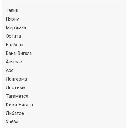
Талин
Пярну
Мер'ямаа
Оргита
Варбола
Вана-Вигала
Ääsmäe
Аре
Лангерма
Лестима
Тагаметса
Киви-Вигала
Либатсе
Хайба