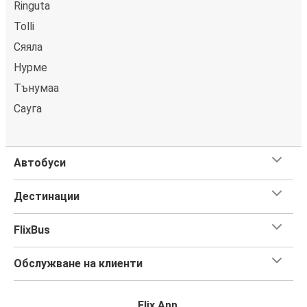
Ringuta
Tolli
Сяяла
Нурме
Тънумаа
Сауга
Автобуси
Дестинации
FlixBus
Обслужване на клиенти
Flix App