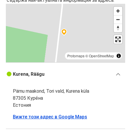
съдържа най-актуалната информация за адреса.
Protomaps
©
OpenStreetMap
Kurena, Räägu
Pärnu maakond, Tori vald, Kurena küla
87305 Куре́на
Естония
Вижте този адрес в Google Maps