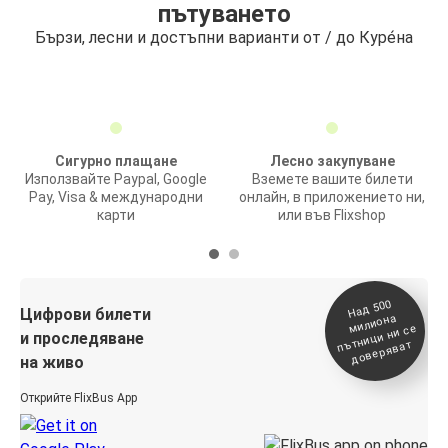
пътуването
Бързи, лесни и достъпни варианти от / до Куре́на
Сигурно плащане
Лесно закупуване
Използвайте Paypal, Google
Вземете вашите билети
Pay, Visa & международни
онлайн, в приложението ни,
карти
или във Flixshop
На
д 500
п
Цифрови билети
милиона
ътници ни се
и проследяване
доверяват
на живо
Открийте FlixBus App