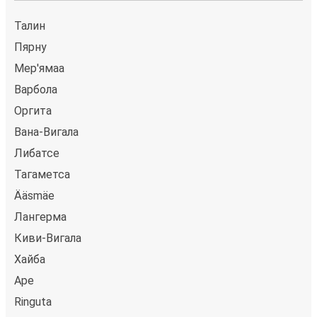
Талин
Пярну
Мер'ямаа
Варбола
Оргита
Вана-Вигала
Либатсе
Тагаметса
Ääsmäe
Лангерма
Киви-Вигала
Хайба
Аре
Ringuta