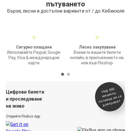
пътуването
Бързи, лесни и достъпни варианти от / до Кебикюля
Сигурно плащане
Лесно закупуване
Използвайте Paypal, Google
Вземете вашите билети
Pay, Visa & международни
онлайн, в приложението ни,
карти
или във Flixshop
На
д 500
п
Цифрови билети
милиона
ътници ни се
и проследяване
доверяват
на живо
Открийте FlixBus App