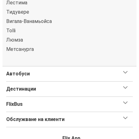
Лестима
Тидувере
Вигала-Ванамьойса
Tolli
Люмза
Метсанурга
Автобуси
Дестинации
FlixBus
Обслужване на клиенти
Flix App