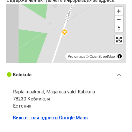
съдържа най-актуалната информация за адреса.
Protomaps
©
OpenStreetMap
Käbiküla
Rapla maakond, Märjamaa vald, Käbiküla
78230 Кебикюля
Естония
Вижте този адрес в Google Maps