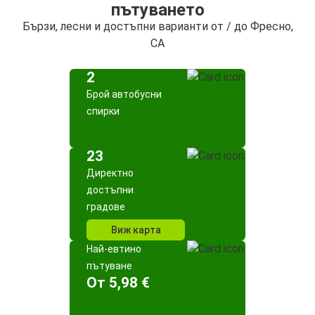
пътуването
Бързи, лесни и достъпни варианти от / до Фресно,
CA
2
Брой автобусни
спирки
23
Директно
достъпни
градове
Виж карта
Най-евтино
пътуване
Oт 5,98 €