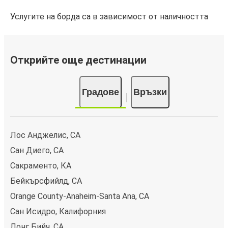
Услугите на борда са в зависимост от наличността
Открийте още дестинации
Градове
Връзки
Лос Анджелис, CA
Сан Диего, CA
Сакраменто, КА
Бейкърсфийлд, CA
Orange County-Anaheim-Santa Ana, CA
Сан Исидро, Калифорния
Лонг Бийч, CA