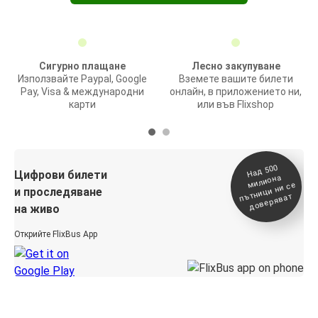
Сигурно плащане
Лесно закупуване
Използвайте Paypal, Google
Вземете вашите билети
Pay, Visa & международни
онлайн, в приложението ни,
карти
или във Flixshop
На
д 500
п
Цифрови билети
милиона
ътници ни се
и проследяване
доверяват
на живо
Открийте FlixBus App