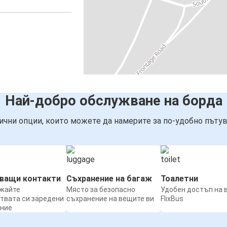
Най-добро обслужване на борда
ични опции, които можете да намерите за по-удобно пътув
нващи контакти
Съхранение на багаж
Тоалетни
жайте
Място за безопасно
Удобен достъп на 
твата си заредени
съхранение на вещите ви
FlixBus
ение