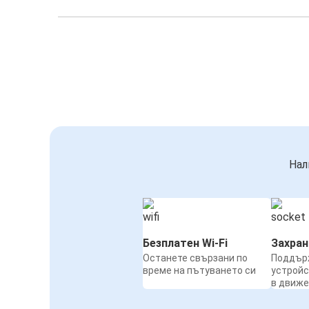
Нал
Безплатен Wi-Fi
Захра
Останете свързани по
Поддър
време на пътуването си
устройс
в движ