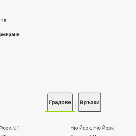
ети
ормирани
Градове
Връзки
Форк, UT
Ню Йорк, Ню Йорк