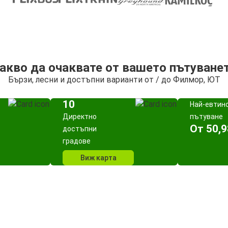
акво да очаквате от вашето пътуване
Бързи, лесни и достъпни варианти от / до Филмор, ЮТ
10
Най-евтин
Директно
пътуване
Oт 50,9
достъпни
градове
Виж карта