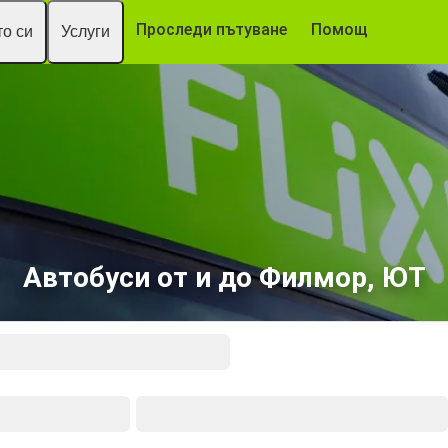
Проследи пътуване
Помощ
о си
Услуги
Автобуси от и до Филмор, ЮТ