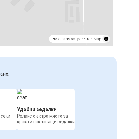
Protomaps
©
OpenStreetMap
ане:
Удобни седалки
всеки
Релакс с ектра място за
крака и накланящи седалки