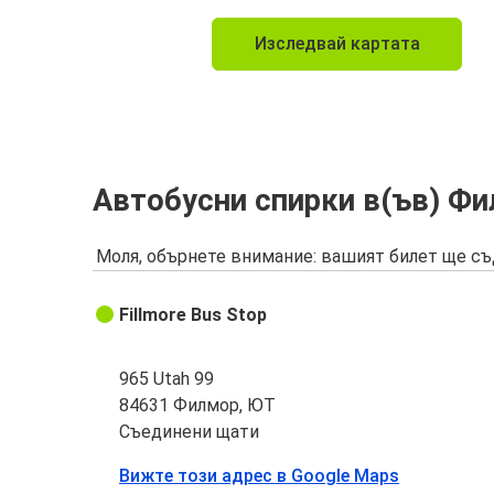
Изследвай картата
Автобусни спирки в(ъв) Ф
Моля, обърнете внимание: вашият билет ще съ
Fillmore Bus Stop
965 Utah 99
84631 Филмор, ЮТ
Съединени щати
Вижте този адрес в Google Maps