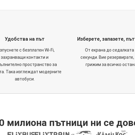
Удобства на път
Изберете, запазете, пъ
зпуснете с безплатен Wi-Fi,
От екрана до седалката 
захранващи контакти и
секунди. Вие резервирате,
ълнително пространство за
грижим за всичко остан
та. Така изглеждат модерните
автобуси.
0 милиона пътници ни се дов