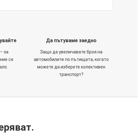
тувайте
Да пътуваме заедно
– за
Защо да увеличавате броя на
 ние се
автомобилите по пътищата, когато
ало.
можете да изберете колективен
транспорт?
еряват.