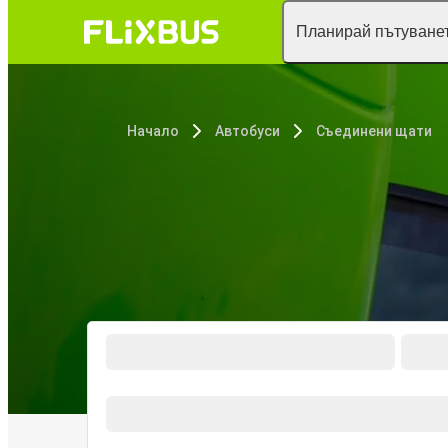
Планирай пътуванет
Начало
Автобуси
Съединени щати