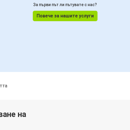
За първи път ли пътувате с нас?
Повече за нашите услуги
стта
ване на