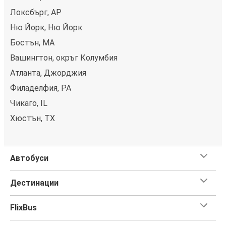
Локсбърг, АР
Ню Йорк, Ню Йорк
Бостън, MA
Вашингтон, окръг Колумбия
Атланта, Джорджия
Филаделфия, PA
Чикаго, IL
Хюстън, TX
Автобуси
Дестинации
FlixBus