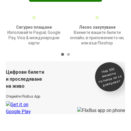
Сигурно плащане
Лесно закупуване
Използвайте Paypal, Google
Вземете вашите билети
Pay, Visa & международни
онлайн, в приложението ни,
карти
или във Flixshop
На
д 500
п
Цифрови билети
милиона
ътници ни се
и проследяване
доверяват
на живо
Открийте FlixBus App