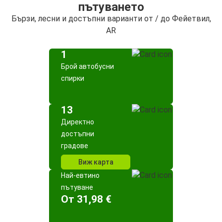
пътуването
Бързи, лесни и достъпни варианти от / до Фейетвил,
AR
1
Брой автобусни
спирки
13
Директно
достъпни
градове
Виж карта
Най-евтино
пътуване
Oт 31,98 €