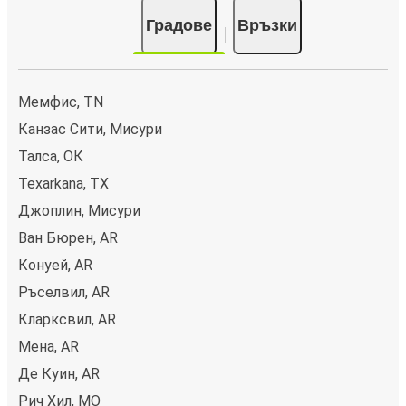
Градове
Връзки
Мемфис, TN
Канзас Сити, Мисури
Талса, ОК
Texarkana, TX
Джоплин, Мисури
Ван Бюрен, AR
Конуей, AR
Ръселвил, AR
Кларксвил, AR
Мена, AR
Де Куин, AR
Рич Хил, MO