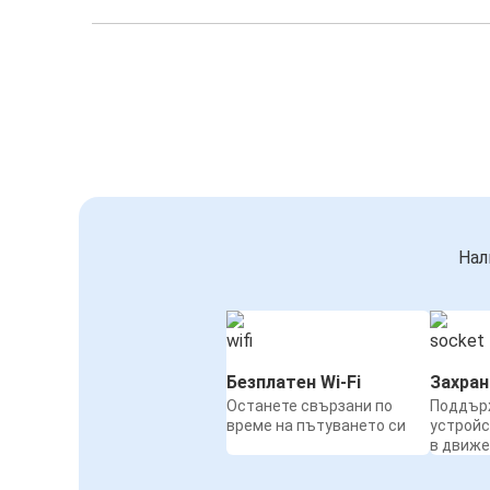
Нал
Безплатен Wi-Fi
Захра
Останете свързани по
Поддър
време на пътуването си
устройс
в движ