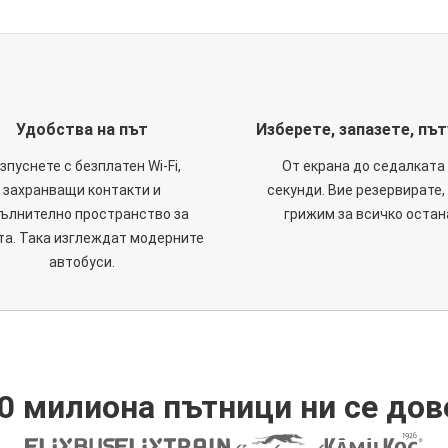
Удобства на път
Изберете, запазете, пъ
зпуснете с безплатен Wi-Fi,
От екрана до седалката 
захранващи контакти и
секунди. Вие резервирате,
ълнително пространство за
грижим за всичко остан
та. Така изглеждат модерните
автобуси.
0 милиона пътници ни се дов