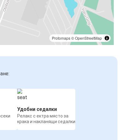
Protomaps
©
OpenStreetMap
ане:
Удобни седалки
всеки
Релакс с ектра място за
крака и накланящи седалки