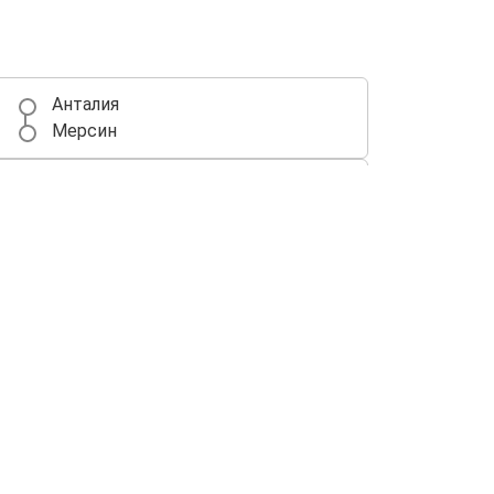
Анталия
Мерсин
София
Анталия
Варна
Анталия