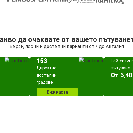
акво да очаквате от вашето пътуване
Бързи, лесни и достъпни варианти от / до Анталия
153
Най-евтин
Директно
пътуване
Oт 6,48
достъпни
градове
Виж карта