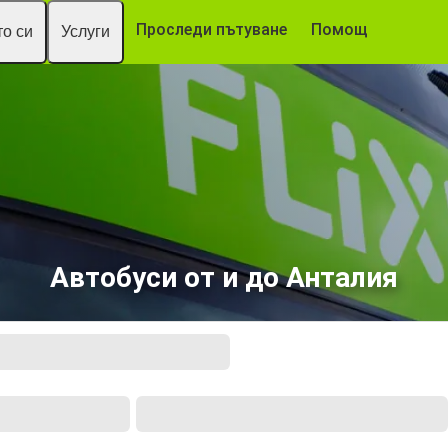
Проследи пътуване
Помощ
о си
Услуги
Автобуси от и до Анталия