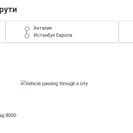
рути
Анталия
Истанбул Европа
Анталия
София
Пловдив
Анталия
Истанбул Европа
Анталия
ад 8000