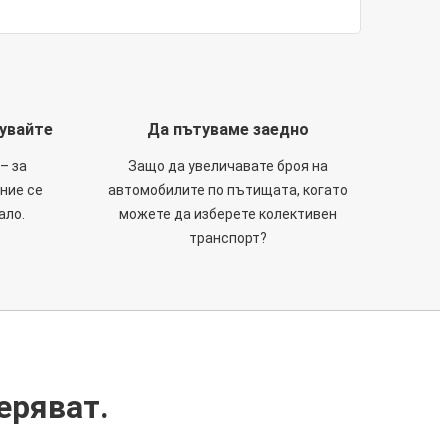
тувайте
Да пътуваме заедно
– за
Защо да увеличавате броя на
 ние се
автомобилите по пътищата, когато
ало.
можете да изберете колективен
транспорт?
еряват.