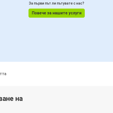
За първи път ли пътувате с нас?
Повече за нашите услуги
стта
ване на