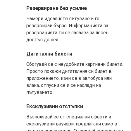
Резервиране без усилие
Намери идеалното пътуване и го
резервирай бързо. Информацията за
резервацията ти се запазва за лесен
достъп до нея.
Дигитални билети
Сбогувай се с неудобните хартиени билети.
Просто покажи дигиталния си билет в
приложението, качи се в автобуса или
влака, отпусни се и се наслади на
пътуването.
Ексклузивни отстъпки
Възползвай се от специални оферти и
ексклузивни ваучери, предлагани само в
нашето приложение. Откривай невероятни